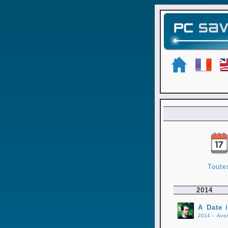
Toute
2014
A Date 
2014
-
Ave