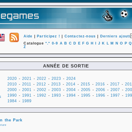
Aide
|
Participez !
|
Contactez-nous
|
Derniers ajouts
Catalogue
*.*
0-9
A
B
C
D
E
F
G
H
I
J
K
L
M
N
O
P
Q
Z
ANNÉE DE SORTIE
2020
-
2021
-
2022
-
2023
-
2024
2010
-
2011
-
2012
-
2013
-
2014
-
2015
-
2016
-
2017
-
201
2000
-
2001
-
2002
-
2003
-
2004
-
2005
-
2006
-
2007
-
20
1990
-
1991
-
1992
-
1993
-
1994
-
1995
-
1996
-
1997
-
19
s
1984
-
1989
in the Park
nture