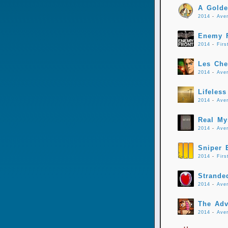
A Gold
2014
-
Ave
Enemy F
2014
-
Firs
Les Che
2014
-
Ave
Lifeless
2014
-
Ave
Real My
2014
-
Ave
Sniper E
2014
-
Firs
Strande
2014
-
Ave
The Adv
2014
-
Ave