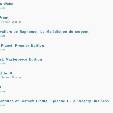
en Wake
nture
ront
t Person Shooter
valiers de Baphomet: La Malédiction du serpent
nture
 Planet: Premier Edition
nture
st: Masterpiece Edition
nture
lite III
t Person Shooter
d
nture
entures of Bertram Fiddle: Episode 1 - A Dreadly Business
nture