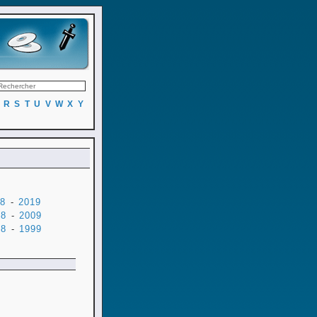
R
S
T
U
V
W
X
Y
8
-
2019
08
-
2009
98
-
1999