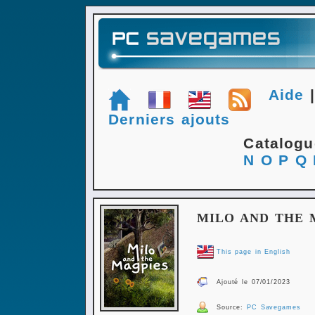
Aide
Derniers ajouts
Catalog
N
O
P
Q
MILO AND THE 
This page in English
Ajouté le 07/01/2023
Source:
PC Savegames