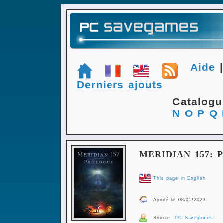
Aide
Derniers ajouts
Catalog
N
O
P
Q
MERIDIAN 157:
This page in English
Ajouté le 08/01/2023
Source:
PC Savegames