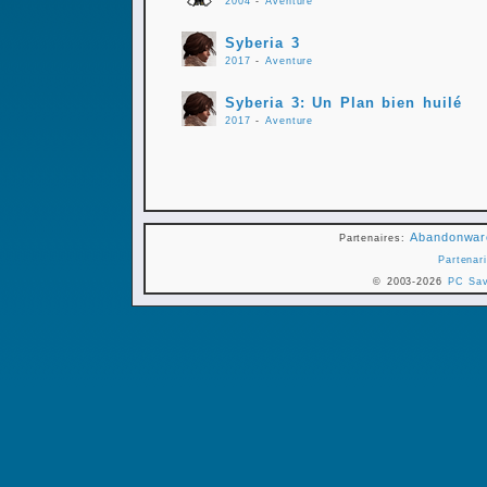
2004
-
Aventure
Syberia 3
2017
-
Aventure
Syberia 3: Un Plan bien huilé
2017
-
Aventure
Abandonwar
Partenaires:
Partenari
© 2003-2026
PC Sa