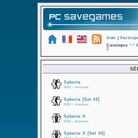
Aide
|
Particip
Catalogue
*.*
Z
SÉ
Syberia
2002
-
Aventure
Syberia [Set #2]
2002
-
Aventure
Syberia II
2004
-
Aventure
Syberia II [Set #2]