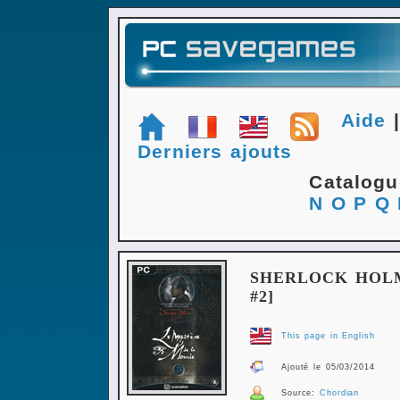
Aide
Derniers ajouts
Catalog
N
O
P
Q
SHERLOCK HOLM
#2]
This page in English
Ajouté le 05/03/2014
Source:
Chordian