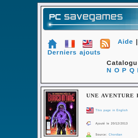
Aide
Derniers ajouts
Catalog
N
O
P
Q
UNE AVENTURE 
This page in English
Ajouté le 20/12/2013
Source:
Chordian