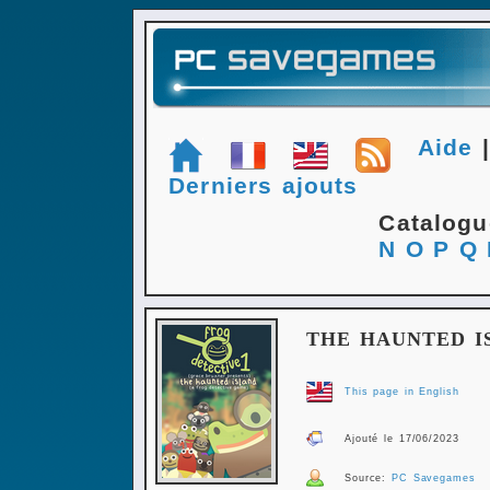
Aide
Derniers ajouts
Catalog
N
O
P
Q
THE HAUNTED I
This page in English
Ajouté le 17/06/2023
Source:
PC Savegames