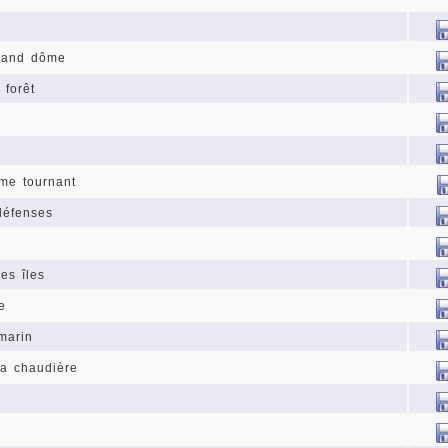
grand dôme
 forêt
me tournant
 défenses
es îles
e
marin
la chaudière