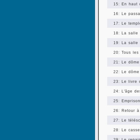
15: En haut
16: Le passa
17: Le templ
18: La salle
19: La salle
20: Tous les
21: Le dôme 
22: Le dôme 
23: Le livre
24: L'âge de
25: Empriso
26: Retour à
27: Le télés
28: Le cass
29: Le repa