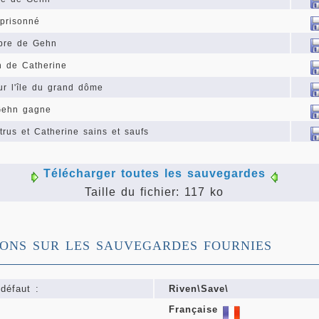
prisonné
bre de Gehn
n de Catherine
ur l'île du grand dôme
 Gehn gagne
trus et Catherine sains et saufs
Télécharger toutes les sauvegardes
Taille du fichier: 117 ko
IONS SUR LES SAUVEGARDES FOURNIES
défaut :
Riven\Save\
Française