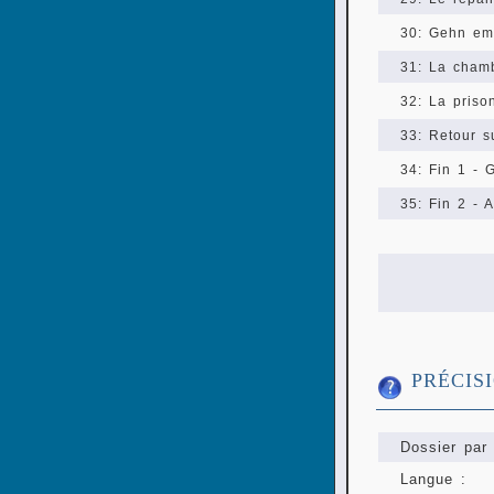
30: Gehn em
31: La cham
32: La priso
33: Retour s
34: Fin 1 -
35: Fin 2 - A
PRÉCIS
Dossier par 
Langue :