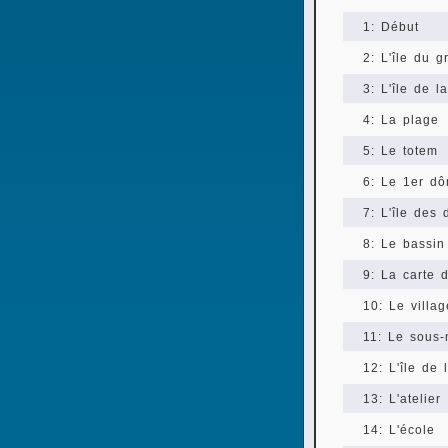
1: Début
2: L'île du 
3: L'île de la
4: La plage
5: Le totem
6: Le 1er dô
7: L'île des
8: Le bassin
9: La carte d
10: Le villag
11: Le sous-
12: L'île de 
13: L'atelier
14: L'école