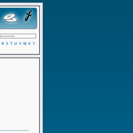
R
S
T
U
V
W
X
Y