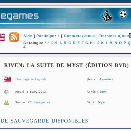
Aide
|
Participez !
|
Contactez-nous
|
Derniers ajouts
Catalogue
*.*
0-9
A
B
C
D
E
F
G
H
I
J
K
L
M
N
O
P
Q
Z
RIVEN: LA SUITE DE MYST (ÉDITION DVD)
This page in English
Genre :
Aventure
Ajouté le 19/02/2012
Année :
2004
Source:
PC Savegames
Série :
Myst
 DE SAUVEGARDE DISPONIBLES