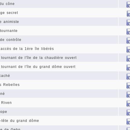
 du cône
ge secret
e animiste
 tournante
 de contrôle
 accès de la 1ère île libérés
tournant de l'île de la chaudière ouvert
tournant de l'île du grand dôme ouvert
 caché
s Rebelles
nné
 Riven
cope
e-tête du grand dôme
ire de Gehn