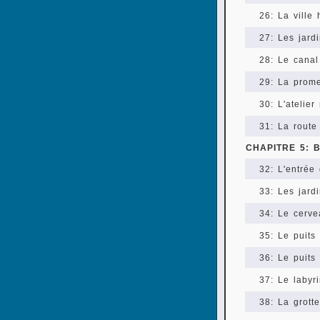
26: La ville 
27: Les jardi
28: Le canal
29: La prom
30: L'atelier
31: La route
CHAPITRE 5: 
32: L'entrée
33: Les jard
34: Le cerve
35: Le puits
36: Le puits
37: Le labyr
38: La grott