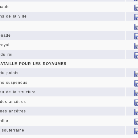
haute
ns de la ville
enade
 royal
 du roi
BATAILLE POUR LES ROYAUMES
 du palais
ins suspendus
au de la structure
 des ancêtres
 des ancêtres
inthe
e souterraine