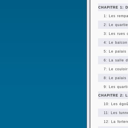
CHAPITRE 1:
1: Les rempa
2: Le quartie
3: Les rues
4: Le balcon
5: Le palais
6: La salle 
7: Le couloi
8: Le palais
9: Les quart
CHAPITRE 2: 
10: Les égoû
11: Les tunn
12: La forte