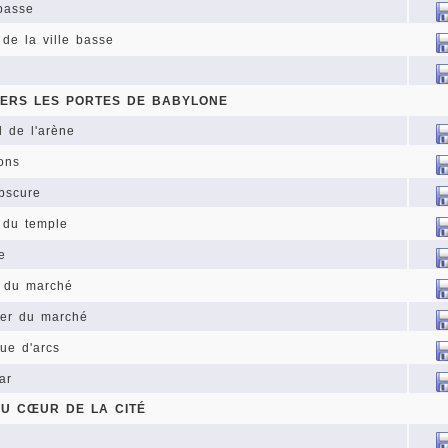
 basse
 de la ville basse
VERS LES PORTES DE BABYLONE
l de l'arène
ons
obscure
s du temple
e
e du marché
ier du marché
que d'arcs
ar
AU CŒUR DE LA CITÉ