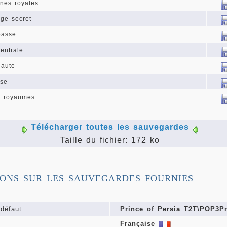
ines royales
ge secret
basse
centrale
haute
sse
x royaumes
Télécharger toutes les sauvegardes
Taille du fichier: 172 ko
IONS SUR LES SAUVEGARDES FOURNIES
défaut :
Prince of Persia T2T\POP3Pr
Française