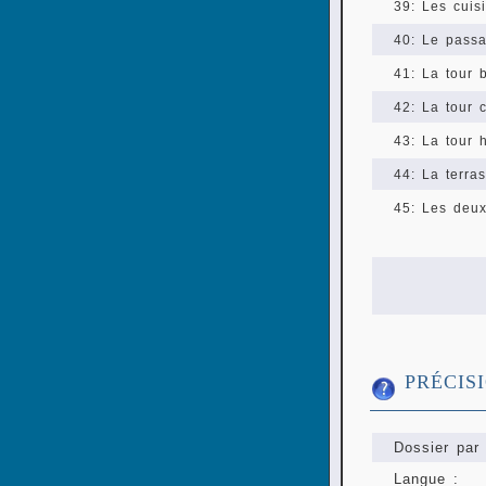
39: Les cuis
40: Le passa
41: La tour 
42: La tour 
43: La tour 
44: La terra
45: Les deu
PRÉCIS
Dossier par 
Langue :