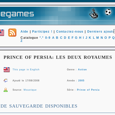
Aide
|
Participez !
|
Contactez-nous
|
Derniers ajouts
Catalogue
*.*
0-9
A
B
C
D
E
F
G
H
I
J
K
L
M
N
O
P
Q
Z
PRINCE OF PERSIA: LES DEUX ROYAUMES
This page in English
Genre :
Action
Ajouté le 17/08/2008
Année :
2005
Source:
Moustique
Série :
Prince of Persia
 DE SAUVEGARDE DISPONIBLES