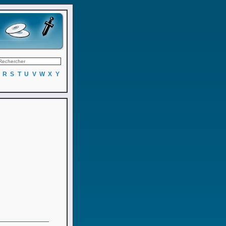
R
S
T
U
V
W
X
Y