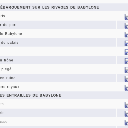
 DÉBARQUEMENT SUR LES RIVAGES DE BABYLONE
rts
r du port
 de Babylone
 du palais
du trône
r piégé
 en ruine
iers royaux
LES ENTRAILLES DE BABYLONE
ts
els
resse