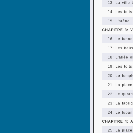
13: La ville
14: Les toits
15: L'arène
CHAPITRE 3: 
16: Le tunne
17: Les balc
18: L'allée 
19: Les toit
20: Le templ
21: La plac
22: Le quart
23: La fabri
24: Le lupan
CHAPITRE 4: 
25: La place