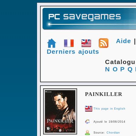
Aide
Derniers ajouts
Catalog
N
O
P
Q
PAINKILLER
This page in English
Ajouté le 19/06/2014
Source:
Chordian