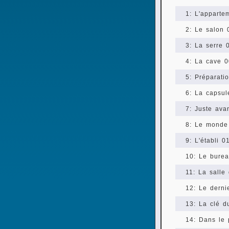
1: L'apparte
2: Le salon 
3: La serre 
4: La cave 0
5: Préparatio
6: La capsul
7: Juste avan
8: Le monde
9: L'établi 0
10: Le burea
11: La salle
12: Le derni
13: La clé d
14: Dans le 