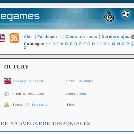
Aide
|
Participez !
|
Contactez-nous
|
Derniers ajouts
Catalogue
*.*
0-9
A
B
C
D
E
F
G
H
I
J
K
L
M
N
O
P
Q
Z
OUTCRY
This page in English
Genre :
Aventure
Ajouté le 19/10/2008
Année :
2008
Source:
PC Savegames
Série : -
 DE SAUVEGARDE DISPONIBLES