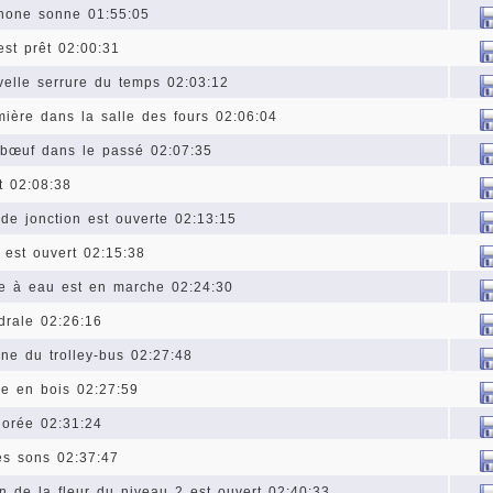
phone sonne 01:55:05
est prêt 02:00:31
elle serrure du temps 02:03:12
mière dans la salle des fours 02:06:04
 bœuf dans le passé 02:07:35
t 02:08:38
 de jonction est ouverte 02:13:15
e est ouvert 02:15:38
e à eau est en marche 02:24:30
drale 02:26:16
ne du trolley-bus 02:27:48
se en bois 02:27:59
dorée 02:31:24
les sons 02:37:47
n de la fleur du niveau 2 est ouvert 02:40:33