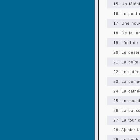
15: Un télé
16: Le pont 
17: Une nouv
18: De la lu
19: L'œil de
20: Le déser
21: La boîte
22: Le coffr
23: La pomp
24: La cathé
25: La machi
26: La bâtis
27: La tour 
28: Ajuster 
29: Le bouto