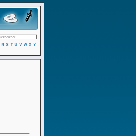
R
S
T
U
V
W
X
Y