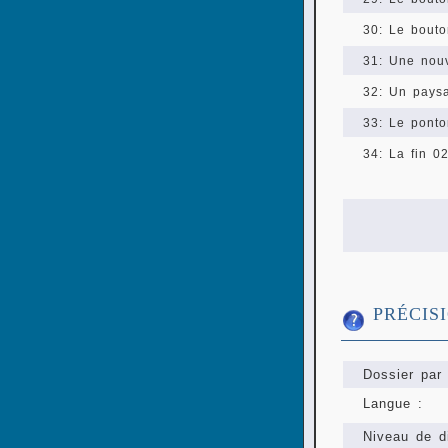
30: Le bouto
31: Une nouv
32: Un pays
33: Le ponto
34: La fin 0
PRÉCIS
Dossier par 
Langue :
Niveau de di