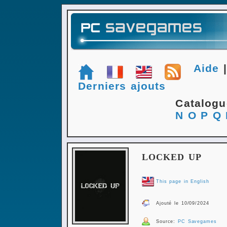
Aide
Derniers ajouts
Catalog
N
O
P
Q
LOCKED UP
This page in English
Ajouté le 10/09/2024
Source:
PC Savegames