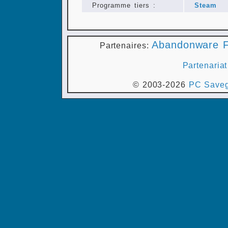
Programme tiers :
Steam
Abandonware F
Partenaires:
Partenariat
© 2003-2026
PC Saveg