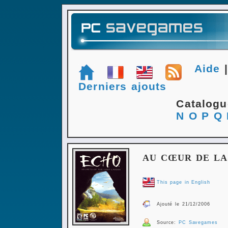
Aide
Derniers ajouts
Catalog
N
O
P
Q
AU CŒUR DE L
This page in English
Ajouté le 21/12/2006
Source:
PC Savegames