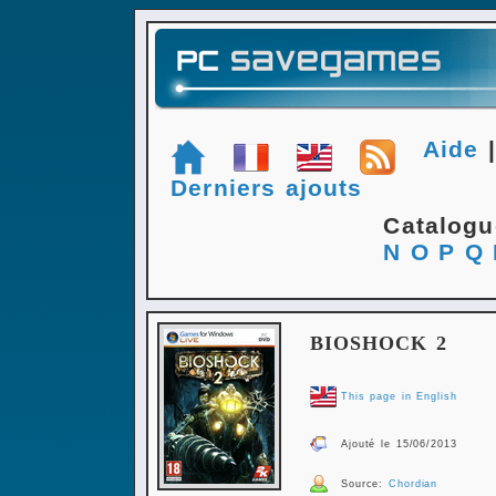
Aide
Derniers ajouts
Catalog
N
O
P
Q
BIOSHOCK 2
This page in English
Ajouté le 15/06/2013
Source:
Chordian