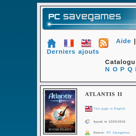
Aide
Derniers ajouts
Catalog
N
O
P
Q
ATLANTIS II
This page in English
Ajouté le 22/03/2016
Source:
PC Savegames