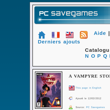
Aide
Derniers ajouts
Catalog
N
O
P
Q
A VAMPYRE STO
This page in English
Ajouté le 12/02/2012
Source:
PC Savegames