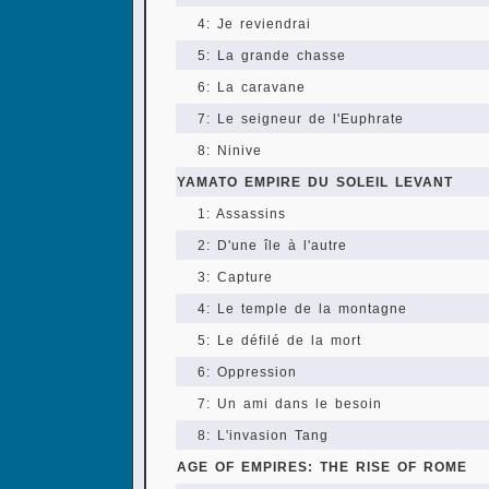
4: Je reviendrai
5: La grande chasse
6: La caravane
7: Le seigneur de l'Euphrate
8: Ninive
YAMATO EMPIRE DU SOLEIL LEVANT
1: Assassins
2: D'une île à l'autre
3: Capture
4: Le temple de la montagne
5: Le défilé de la mort
6: Oppression
7: Un ami dans le besoin
8: L'invasion Tang
AGE OF EMPIRES: THE RISE OF ROME