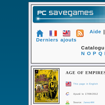
Aide
Derniers ajouts
Catalog
N
O
P
Q
AGE OF EMPIRE
This page in English
Ajouté le 17/06/2012
Source:
Janez444