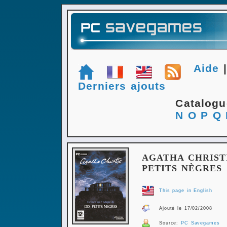
Aide
Derniers ajouts
Catalog
N
O
P
Q
AGATHA CHRISTI
PETITS NÈGRES
This page in English
Ajouté le 17/02/2008
Source:
PC Savegames