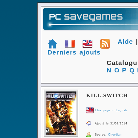
Aide
Derniers ajouts
Catalog
N
O
P
Q
KILL.SWITCH
This page in English
Ajouté le 31/03/2014
Source:
Chordian