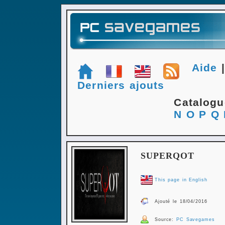
Aide
Derniers ajouts
Catalog
N
O
P
Q
SUPERQOT
This page in English
Ajouté le 18/04/2016
Source:
PC Savegames