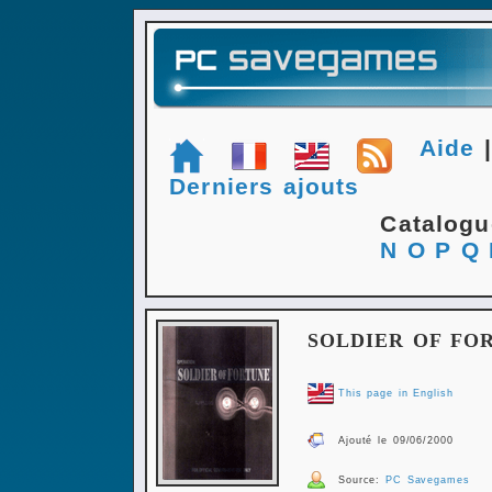
Aide
Derniers ajouts
Catalog
N
O
P
Q
SOLDIER OF FO
This page in English
Ajouté le 09/06/2000
Source:
PC Savegames