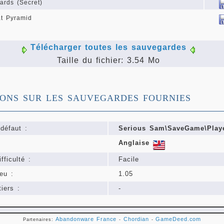
ards (Secret)
at Pyramid
Télécharger toutes les sauvegardes
Taille du fichier: 3.54 Mo
IONS SUR LES SAUVEGARDES FOURNIES
défaut :
Serious Sam\SaveGame\Playe
Anglaise
fficulté :
Facile
eu :
1.05
iers :
-
Abandonware France
Chordian
GameDeed.com
Partenaires:
-
-