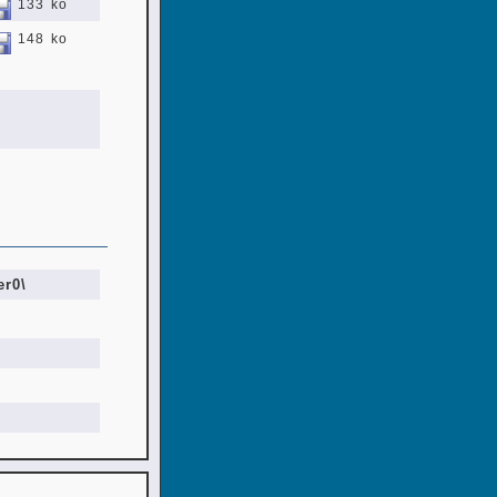
133 ko
148 ko
r0\