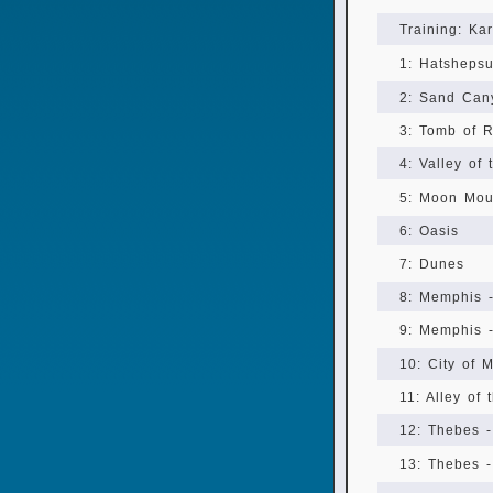
Training: K
1: Hatsheps
2: Sand Can
3: Tomb of R
4: Valley of 
5: Moon Moun
6: Oasis
7: Dunes
8: Memphis 
9: Memphis 
10: City of 
11: Alley of
12: Thebes 
13: Thebes -