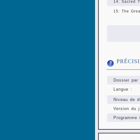
14: Sacred Y
15: The Gre
PRÉCIS
Dossier par 
Langue :
Niveau de di
Version du j
Programme t