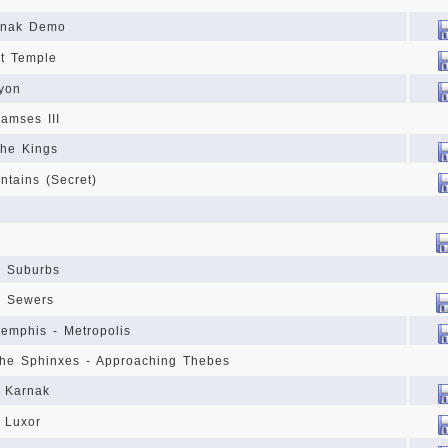
arnak Demo
ut Temple
yon
amses III
the Kings
tains (Secret)
- Suburbs
- Sewers
Memphis - Metropolis
 the Sphinxes - Approaching Thebes
- Karnak
 Luxor