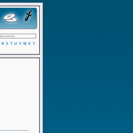
R
S
T
U
V
W
X
Y
]