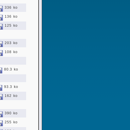
336 ko
136 ko
125 ko
203 ko
108 ko
80.3 ko
93.3 ko
162 ko
390 ko
255 ko