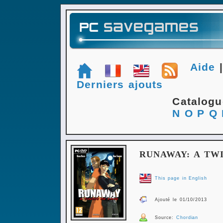
Aide
Derniers ajouts
Catalog
N
O
P
Q
RUNAWAY: A TWI
This page in English
Ajouté le 01/10/2013
Source:
Chordian