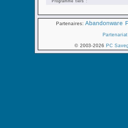
Programme tiers :
Abandonware F
Partenaires:
Partenariat
© 2003-2026
PC Saveg