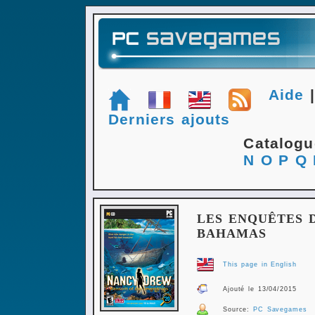
Aide
Derniers ajouts
Catalog
N
O
P
Q
LES ENQUÊTES 
BAHAMAS
This page in English
Ajouté le 13/04/2015
Source:
PC Savegames