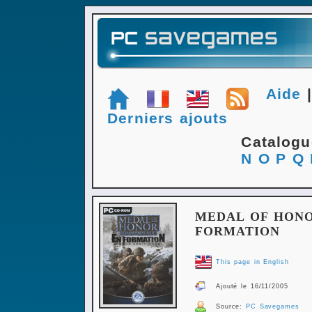
Aide
Derniers ajouts
Catalog
N
O
P
Q
MEDAL OF HONO
FORMATION
This page in English
Ajouté le 16/11/2005
Source:
PC Savegames