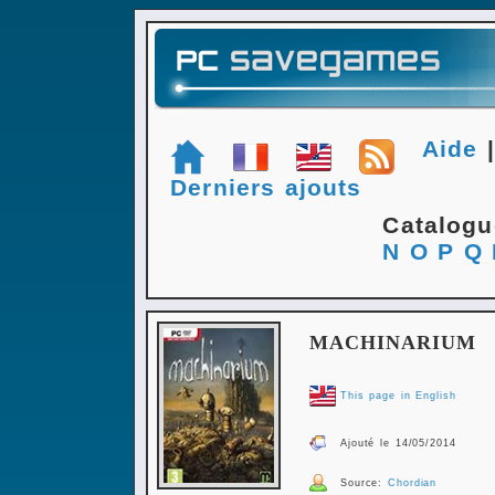
Aide
Derniers ajouts
Catalog
N
O
P
Q
MACHINARIUM
This page in English
Ajouté le 14/05/2014
Source:
Chordian