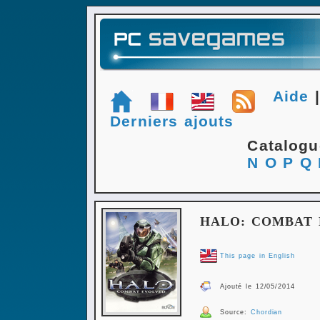
Aide
Derniers ajouts
Catalog
N
O
P
Q
HALO: COMBAT
This page in English
Ajouté le 12/05/2014
Source:
Chordian