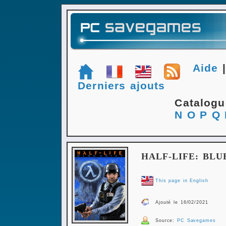
Aide
Derniers ajouts
Catalog
N
O
P
Q
HALF-LIFE: BLU
This page in English
Ajouté le 16/02/2021
Source:
PC Savegames