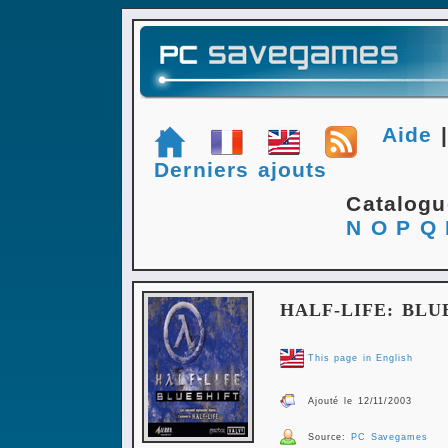
Aide
Derniers ajouts
Catalog
N
O
P
Q
HALF-LIFE: BLU
This page in English
Ajouté le 12/11/2003
Source:
PC Savegames