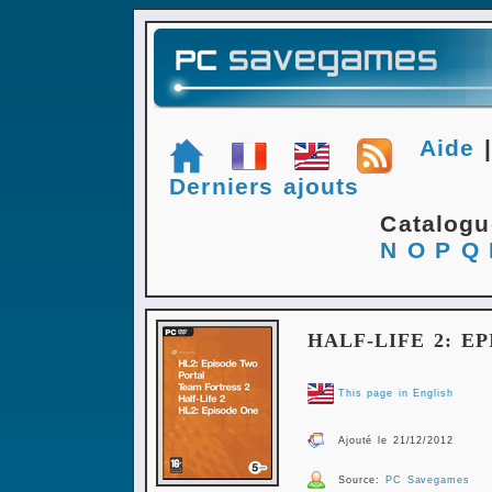
Aide
Derniers ajouts
Catalog
N
O
P
Q
HALF-LIFE 2: E
This page in English
Ajouté le 21/12/2012
Source:
PC Savegames