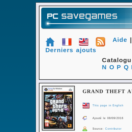
Aide
Derniers ajouts
Catalog
N
O
P
Q
GRAND THEFT A
This page in English
Ajouté le 08/09/2016
Source:
Contributor