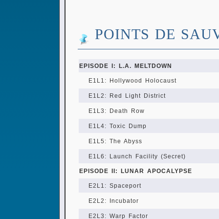
POINTS DE SAU
EPISODE I: L.A. MELTDOWN
E1L1: Hollywood Holocaust
E1L2: Red Light District
E1L3: Death Row
E1L4: Toxic Dump
E1L5: The Abyss
E1L6: Launch Facility (Secret)
EPISODE II: LUNAR APOCALYPSE
E2L1: Spaceport
E2L2: Incubator
E2L3: Warp Factor