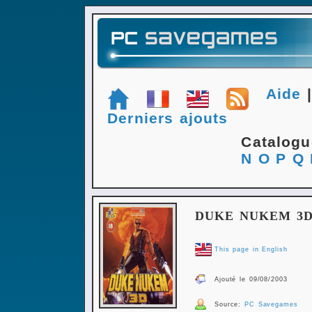
Aide
Derniers ajouts
Catalog
N
O
P
Q
DUKE NUKEM 3
This page in English
Ajouté le 09/08/2003
Source:
PC Savegames