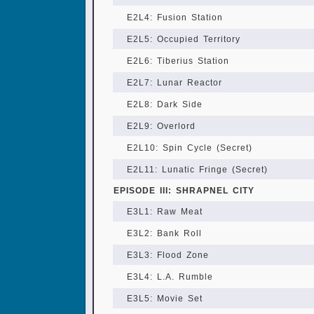
E2L4: Fusion Station
E2L5: Occupied Territory
E2L6: Tiberius Station
E2L7: Lunar Reactor
E2L8: Dark Side
E2L9: Overlord
E2L10: Spin Cycle (Secret)
E2L11: Lunatic Fringe (Secret)
EPISODE III: SHRAPNEL CITY
E3L1: Raw Meat
E3L2: Bank Roll
E3L3: Flood Zone
E3L4: L.A. Rumble
E3L5: Movie Set