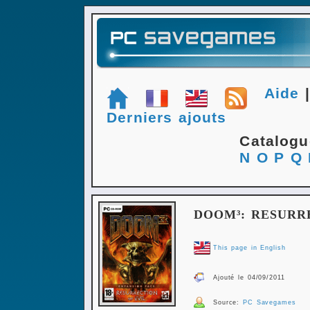
Aide
Derniers ajouts
Catalog
N
O
P
Q
DOOM³: RESURR
This page in English
Ajouté le 04/09/2011
Source:
PC Savegames