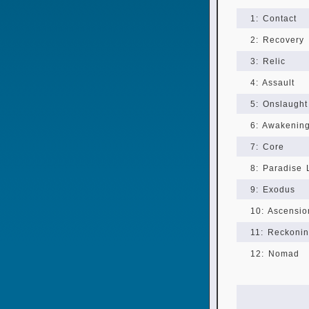
1: Contact
2: Recovery
3: Relic
4: Assault
5: Onslaught
6: Awakenin
7: Core
8: Paradise 
9: Exodus
10: Ascensio
11: Reckoni
12: Nomad