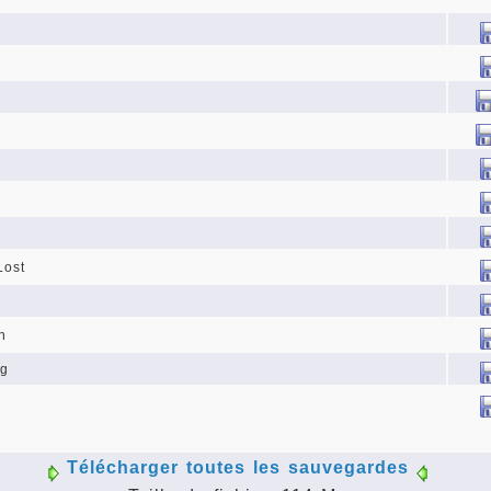
g
Lost
n
ng
Télécharger toutes les sauvegardes