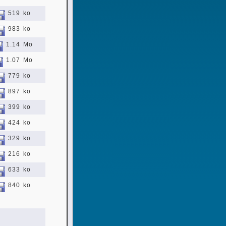
519 ko
983 ko
1.14 Mo
1.07 Mo
779 ko
897 ko
399 ko
424 ko
329 ko
216 ko
633 ko
840 ko