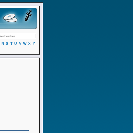
R
S
T
U
V
W
X
Y