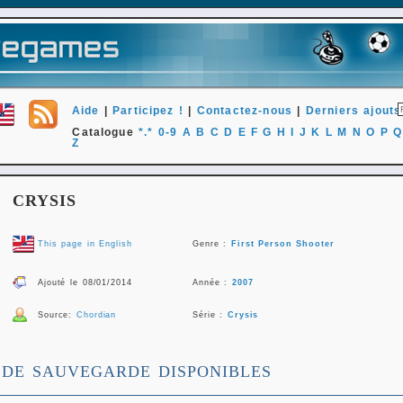
Aide
|
Participez !
|
Contactez-nous
|
Derniers ajouts
Catalogue
*.*
0-9
A
B
C
D
E
F
G
H
I
J
K
L
M
N
O
P
Q
Z
CRYSIS
This page in English
Genre :
First Person Shooter
Ajouté le 08/01/2014
Année :
2007
Source:
Chordian
Série :
Crysis
 DE SAUVEGARDE DISPONIBLES