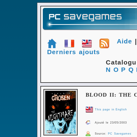
Aide
Derniers ajouts
Catalog
N
O
P
Q
BLOOD II: THE
This page in English
Ajouté le 23/05/2003
Source:
PC Savegames