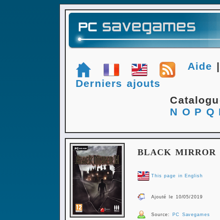
Aide
Derniers ajouts
Catalog
N
O
P
Q
BLACK MIRROR 
This page in English
Ajouté le 10/05/2019
Source:
PC Savegames