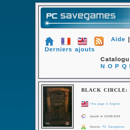
Aide
Derniers ajouts
Catalog
N
O
P
Q
BLACK CIRCLE:
This page in English
Ajouté le 02/09/2024
Source:
PC Savegames