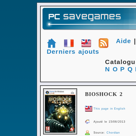
Aide
Derniers ajouts
Catalog
N
O
P
Q
BIOSHOCK 2
This page in English
Ajouté le 15/06/2013
Source:
Chordian